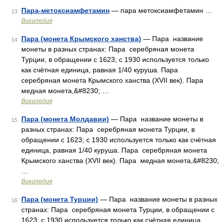
Пара-метоксиамфетамин
— пара метоксиамфетамин …
13
Википедия
Пара (монета Крымского ханства)
— Пара название
14
монеты в разных странах: Пара серебряная монета
Турции, в обращении с 1623; с 1930 используется только
как счётная единица, равная 1/40 куруша. Пара
серебряная монета Крымского ханства (XVII век). Пара
медная монета,&#8230; …
Википедия
Пара (монета Молдавии)
— Пара название монеты в
15
разных странах: Пара серебряная монета Турции, в
обращении с 1623; с 1930 используется только как счётная
единица, равная 1/40 куруша. Пара серебряная монета
Крымского ханства (XVII век). Пара медная монета,&#8230;
…
Википедия
Пара (монета Турции)
— Пара название монеты в разных
16
странах: Пара серебряная монета Турции, в обращении с
1623; с 1930 используется только как счётная единица,