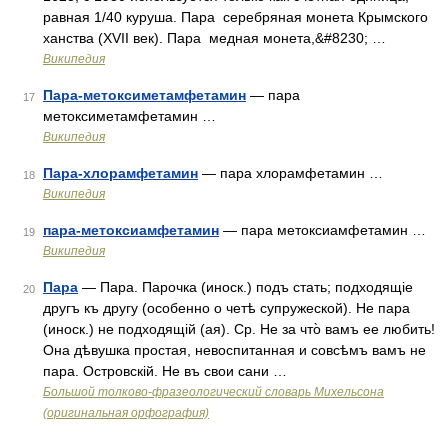
равная 1/40 куруша. Пара серебряная монета Крымского
ханства (XVII век). Пара медная монета,&#8230; …
Википедия
Пара-метоксиметамфетамин
— пара
17
метоксиметамфетамин …
Википедия
Пара-хлорамфетамин
— пара хлорамфетамин …
18
Википедия
пара-метоксиамфетамин
— пара метоксиамфетамин …
19
Википедия
Пара
— Пара. Парочка (иноск.) подъ стать; подходящіе
20
другъ къ другу (особенно о четѣ супружеской). Не пара
(иноск.) не подходящій (ая). Ср. Не за что̀ вамъ ее любить!
Она дѣвушка простая, невоспитанная и совсѣмъ вамъ не
пара. Островскій. Не въ свои сани …
Большой толково-фразеологический словарь Михельсона
(оригинальная орфография)