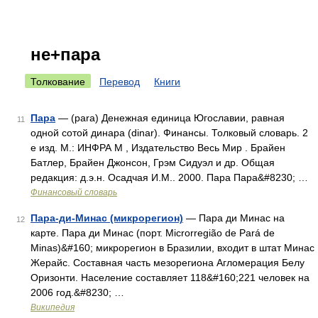
не+пара
Толкование
Перевод
Книги
Пара
— (para) Денежная единица Югославии, равная
11
одной сотой динара (dinar). Финансы. Толковый словарь. 2
е изд. М.: ИНФРА М , Издательство Весь Мир . Брайен
Батлер, Брайен Джонсон, Грэм Сидуэл и др. Общая
редакция: д.э.н. Осадчая И.М.. 2000. Пара Пара&#8230; …
Финансовый словарь
Пара-ди-Минас (микрорегион)
— Пара ди Минас на
12
карте. Пара ди Минас (порт. Microrregião de Pará de
Minas)&#160; микрорегион в Бразилии, входит в штат Минас
Жерайс. Составная часть мезорегиона Агломерация Белу
Оризонти. Население составляет 118&#160;221 человек на
2006 год.&#8230; …
Википедия